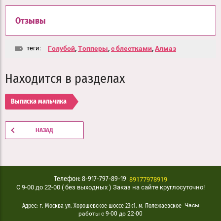
Отзывы
теги:
Голубой
,
Топперы
,
с блестками
,
Алмаз
Находится в разделах
Выписка мальчика
НАЗАД
89177978919
Телефон: 8-917-797-89-19
C 9-00 до 22-00 ( без выходных ) Заказ на сайте круглосуточно!
Часы
Адрес: г. Москва ул. Хорошевское шоссе 23к1. м. Полежаевское
работы с 9-00 до 22-00