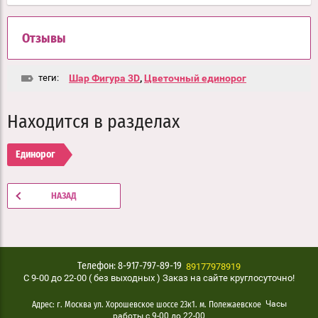
Отзывы
теги:
Шар Фигура 3D
,
Цветочный единорог
Находится в разделах
Единорог
НАЗАД
89177978919
Телефон: 8-917-797-89-19
C 9-00 до 22-00 ( без выходных ) Заказ на сайте круглосуточно!
Часы
Адрес: г. Москва ул. Хорошевское шоссе 23к1. м. Полежаевское
работы с 9-00 до 22-00