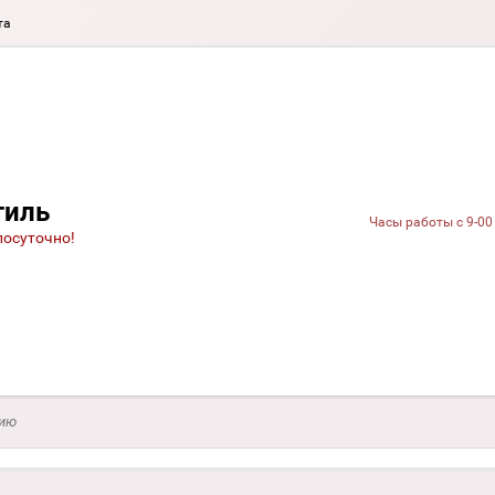
та
тиль
Часы работы с 9-00
лосуточно!