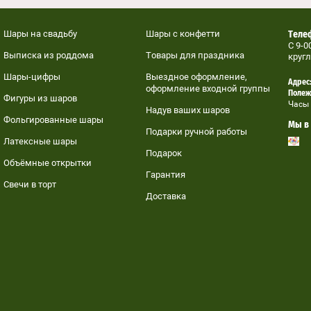
Шары на свадьбу
Шары с конфетти
Телеф
C 9-0
Выписка из роддома
Товары для праздника
кругл
Шары-цифры
Выездное оформление,
Адрес:
оформление входной группы
Полеж
Фигуры из шаров
Часы 
Надув ваших шаров
Фольгированные шары
Мы в 
Подарки ручной работы
Латексные шары
Подарок
Объёмные открытки
Гарантия
Свечи в торт
Доставка