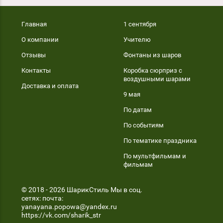
Главная
1 сентября
О компании
Учителю
Отзывы
Фонтаны из шаров
Контакты
Коробка сюрприз с
воздушными шарами
Доставка и оплата
9 мая
По датам
По событиям
По тематике праздника
По мультфильмам и
фильмам
© 2018 - 2026 ШарикСтиль Мы в соц.
сетях: почта:
yanayana.popowa@yandex.ru
https://vk.com/sharik_str