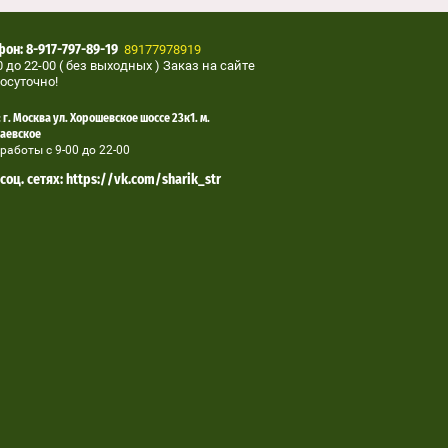
89177978919
он: 8-917-797-89-19
0 до 22-00 ( без выходных ) Заказ на сайте
осуточно!
 г. Москва ул. Хорошевское шоссе 23к1. м.
аевское
работы с 9-00 до 22-00
соц. сетях: https://vk.com/sharik_str