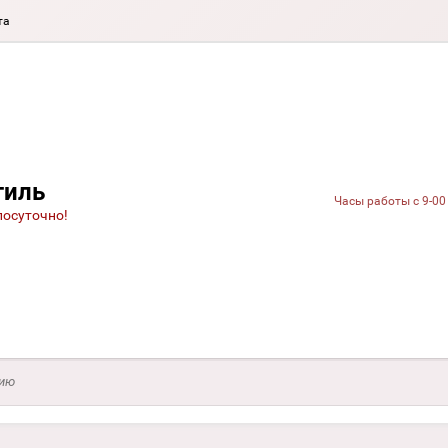
та
тиль
Часы работы с 9-00
лосуточно!