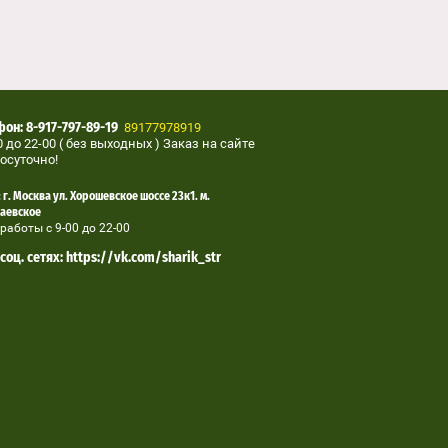
89177978919
он: 8-917-797-89-19
0 до 22-00 ( без выходных ) Заказ на сайте
осуточно!
 г. Москва ул. Хорошевское шоссе 23к1. м.
аевское
работы с 9-00 до 22-00
соц. сетях: https://vk.com/sharik_str