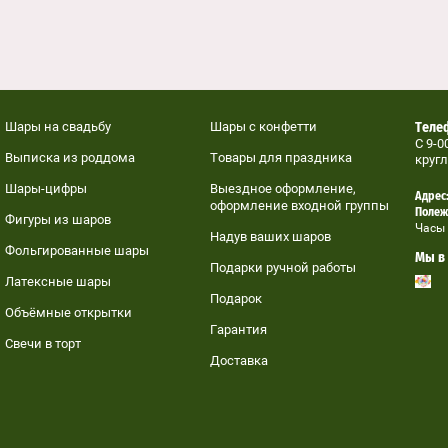
Шары на свадьбу
Шары с конфетти
Телеф
C 9-0
Выписка из роддома
Товары для праздника
кругл
Шары-цифры
Выездное оформление,
Адрес:
оформление входной группы
Полеж
Фигуры из шаров
Часы 
Надув ваших шаров
Фольгированные шары
Мы в 
Подарки ручной работы
Латексные шары
Подарок
Объёмные открытки
Гарантия
Свечи в торт
Доставка